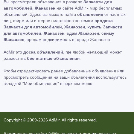
Вы просмотрели объявления в разделе
Запчасти для
автомобилей, Жанаозен
на сайте AdMir - мир бесплатных
объявлений. Здесь вы можете найти
объявления
от частных
лиц, фирм или интернет магазинов по темам
продажа
Запчасти для автомобилей, Жанаозен
,
купить Запчасти
для автомобилей, Жанаозен
,
сдам Жанаозен
,
сниму
Жанаозен
, продам недвижимость в городе Жанаозен.
AdMir это
доска объявлений
, где любой желающий может
разместить
бесплатные объявления
.
Чтобы отредактировать ранее добавленные объявления или
просмотреть сообщения на ваши объявления воспользуйтесь
вкладкой
"Мои объявления"
в верхнем меню.
Copyright © 2009-2026 AdMir. All rights reserved.
Администрация сайта AdMir не несет ответственность за