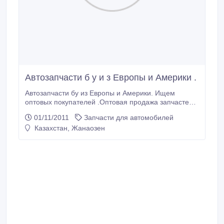
Автозапчасти б у и з Европы и Америки .
Автозапчасти бу из Европы и Америки. Ищем
оптовых покупателей .Оптовая продажа запчастей
бу для легковых автомобилей и микроавтобусов
01/11/2011
Запчасти для автомобилей
AUDI, BMW, Citroen, Ford, Opel, Renault, Skoda,
Казахстан, Жанаозен
Honda, Hyundai, Infiniti, Ki, Mazda, Mitsubishi, Nissan,
Toyota, Chevrolet, Chrysler, Jeep, LandRover, Lexus,
Mercedes Rover, Saab, Peugeot, Volksvagen, Volvo
2000-2011г.