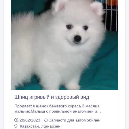
Шпиц игривый и здоровый вид
Продается щенок бежевого окраса 3 месяца
мальчик.Малыш с правильной анатомией и
шикарной шерстью, прикус ножницы, зубы 6на6.
28/02/2023
Запчасти для автомобилей
документы РКФ.Клеймо, международный
Казахстан, Жанаозен
вет.паспорт.Предполагаемый размер 18-20