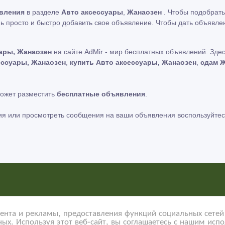
вления
в разделе
Авто аксессуары
,
Жанаозен
. Чтобы подобрать
ь просто и быстро добавить свое объявление. Чтобы дать объявле
ары, Жанаозен
на сайте AdMir - мир бесплатных объявлений. Зде
ессуары, Жанаозен
,
купить Авто аксессуары, Жанаозен
,
сдам 
может разместить
бесплатные объявления
.
ия или просмотреть сообщения на ваши объявления воспользуйтес
ь за содержание размещенных объявлений.
Мы не продаем и не передаем личную информацию зарегистрирова
нта и рекламы, предоставления функций социальных сетей 
ых. Используя этот веб-сайт, вы соглашаетесь с нашим исп
ости сайтов на которые ссылается AdMir.