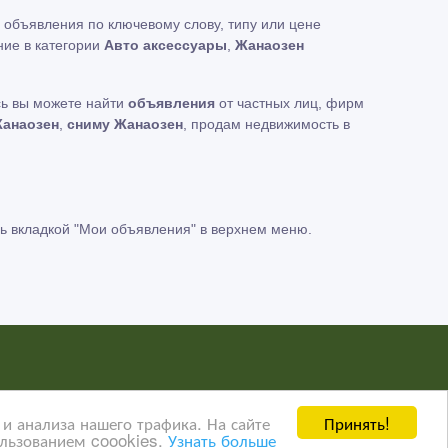
 объявления по ключевому слову, типу или цене
ние в категории
Авто аксессуары
,
Жанаозен
сь вы можете найти
объявления
от частных лиц, фирм
Жанаозен
,
сниму Жанаозен
, продам недвижимость в
ь вкладкой
"Мои объявления"
в верхнем меню.
нных пользователей сайта AdMir третьим лицам. Мы
Принять!
и анализа нашего трафика. На сайте
ользованием coookies.
Узнать больше