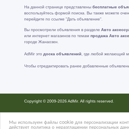
На данной странице представлены
бесплатные объя
воспользуйтесь формой поиска. Вы также можете очен
перейдите по ссылке
"Дать объявление"
.
Вы просмотрели объявления в разделе
Авто аксессу
или интернет магазинов по темам
продажа Авто акс
городе Жанаозен.
AdMir это
доска объявлений
, где любой желающий 
Чтобы отредактировать ранее добавленные объявлен
Copyright © 2009-2026 AdMir. All rights reserved.
Администрация сайта AdMir не несет ответственност
Конфиденциальность наших пользователей ценится. 
Мы используем файлы cookie для персонализации конте
действует политика о неразглашении персональных данн
не несем ответственность за правила конфиденциальн