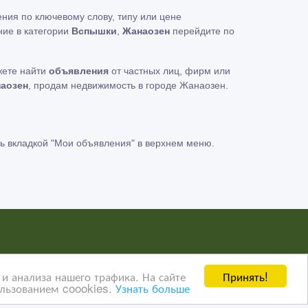
ния по ключевому слову, типу или цене
ние в категории
Вспышки
,
Жанаозен
перейдите по
жете найти
объявления
от частных лиц, фирм или
аозен
, продам недвижимость в городе Жанаозен.
ь вкладкой
"Мои объявления"
в верхнем меню.
нных пользователей сайта AdMir третьим лицам. Мы
Принять!
и анализа нашего трафика. На сайте
ользованием coookies.
Узнать больше
ать о правилах конфиденциальности Google
нажмите