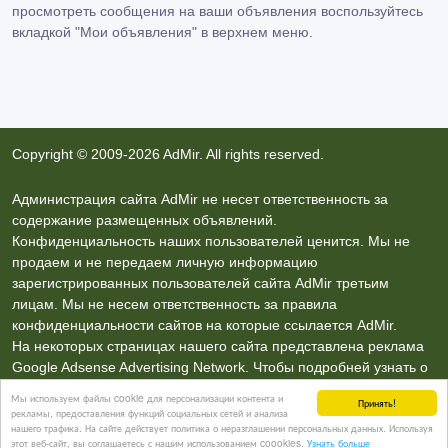
просмотреть сообщения на ваши объявления воспользуйтесь
вкладкой
"Мои объявления"
в верхнем меню.
Copyright © 2009-2026 AdMir. All rights reserved.
Администрация сайта AdMir не несет ответственность за
содержание размещенных объявлений.
Конфиденциальность наших пользователей ценится. Мы не
продаем и не передаем личную информацию
зарегистрированных пользователей сайта AdMir третьим
лицам. Мы не несем ответственность за правила
конфиденциальности сайтов на которые ссылается AdMir.
На некоторых страницах нашего сайта представлена реклама
Google Adsense Advertising Network. Чтобы подробней узнать о
правилах конфиденциальности Google
нажмите тут
.
Мы используем файлы cookie для персонализации контента и
Принять!
рекламы, предоставления функций социальных сетей и анализа
нашего трафика. На сайте действует политика о неразглашении персональных данных. Используя
Контакты
этот веб-сайт, вы соглашаетесь с нашим использованием coookies.
Узнать больше